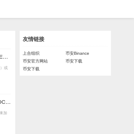
友情链接
上合组织
币安Binance
BNB智能链交易竞赛：在币安Alpha平台交易BANK、AGT、REX、PUFFER 和 FHE，分享 420 万美元等值奖励
币安官方网站
币安下载
钥）或
币安下载
币安Launchpool上线Huma Finance（HUMA）,使用BNB、FDUSD和USDC获得HUMA
性来加