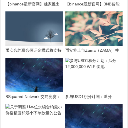
【binance最新官网】独家推出
【binance最新官网】BNB智能
Opinion（OPN）币安钱包
链交易竞赛：在币安Alpha平台
Booster活动
交易FIGHT、BSU和MERL，分
享60万美元等值奖励
币安合约联合保证金模式将支持
币安将上市Zama（ZAMA）并
United Stables (U)
为其添加种子标签
BSquared Network 交易竞赛：
参与USD1积分计划：瓜分
交易 BSquared Network (B2) ，
12,000,000 WLFI奖池
分享20万美元等值奖励