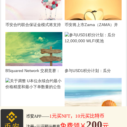
享60万美元等值奖励
币安合约联合保证金模式将支持
币安将上市Zama（ZAMA）并
United Stables (U)
为其添加种子标签
BSquared Network 交易竞赛：
参与USD1积分计划：瓜分
交易 BSquared Network (B2) ，
12,000,000 WLFI奖池
分享20万美元等值奖励
关于调整 U本位永续合约最小价
【binance最新官网公告】币安
格精度和最小下单数量的公告
杠杆将新增交易对