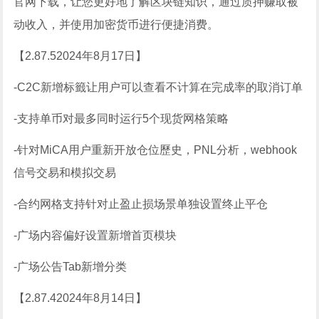
官网下载，让您更好地了解区块链知识，通过质押赚取被
动收入，并使用加密货币进行便捷消费。
【
2.87.52024年8月17日
】
-C2C新增标籤让用户可以查看不计算在完成率的取消订单
-支持单币对最多同时运行5个现货网格策略
-针对MiCA用户重新开放仓位歷史，PNL分析，webhook
信号交易和模拟交易
-合约网格支持针对止盈止损场景单独设置终止平仓
-广场内容偏好设置新增首页模块
-广场公告Tab新增分类
【
2.87.42024年8月14日
】