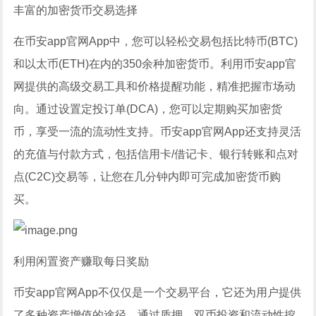
丰富的加密货币交易选择
在币安app官网App中，您可以轻松交易包括比特币(BTC)
和以太币(ETH)在内的350余种加密货币。利用币安app官
网提供的高级交易工具和价格提醒功能，精准把握市场动
向。通过设置定投订单(DCA)，您可以定期购买加密货
币，享受一流的流动性支持。币安app官网App还支持灵活
的充值与付款方式，包括信用卡/借记卡、银行转账和点对
点(C2C)交易等，让您在几分钟内即可完成加密货币购
买。
利用闲置资产赚取每日奖励
币安app官网App不仅仅是一个交易平台，它还为用户提供
了多种资产增值的途径。通过质押、双币投资和流动性挖