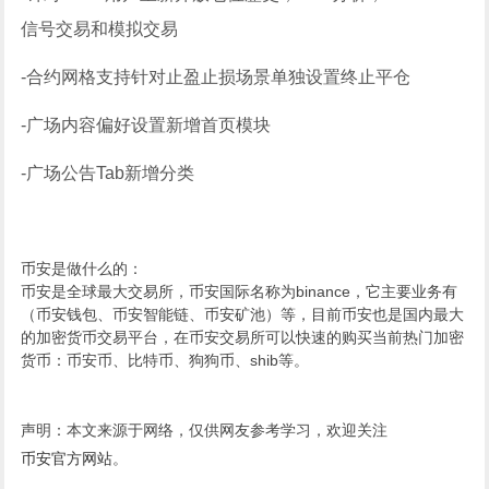
信号交易和模拟交易
-合约网格支持针对止盈止损场景单独设置终止平仓
-广场内容偏好设置新增首页模块
-广场公告Tab新增分类
币安是做什么的：
币安是全球最大交易所，币安国际名称为binance，它主要业务有
（币安钱包、币安智能链、币安矿池）等，目前币安也是国内最大
的加密货币交易平台，在币安交易所可以快速的购买当前热门加密
货币：币安币、比特币、狗狗币、shib等。
声明：本文来源于网络，仅供网友参考学习，欢迎关注
币安官方网站
。