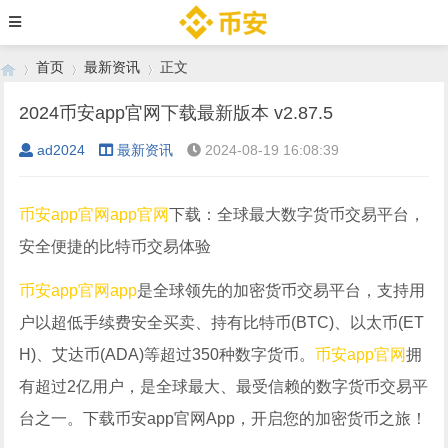
首页
最新资讯
正文
2024币安app官网下载最新版本 v2.87.5
ad2024
最新资讯
2024-08-19 16:08:39
›
›
›
币安app官网app官网
下载：全球最大数字货币交易平台，
安全便捷的比特币交易体验
币安app官网app
是全球领先的加密货币交易平台，支持用
户以超低手续费安全买卖、持有比特币(BTC)、以太币(ET
H)、艾达币(ADA)等超过350种数字货币。
币安app官网
拥
有超过2亿用户，是全球最大、最受信赖的数字货币交易平
台之一。下载币安app官网App，开启您的加密货币之旅！