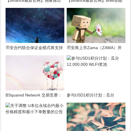
【binance最新官网】独家推出
【binance最新官网】BNB智能
Opinion（OPN）币安钱包
链交易竞赛：在币安Alpha平台
Booster活动
交易FIGHT、BSU和MERL，分
享60万美元等值奖励
币安合约联合保证金模式将支持
币安将上市Zama（ZAMA）并
United Stables (U)
为其添加种子标签
BSquared Network 交易竞赛：
参与USD1积分计划：瓜分
交易 BSquared Network (B2) ，
12,000,000 WLFI奖池
分享20万美元等值奖励