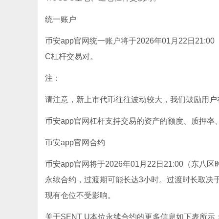
统一账户
币安app官网统一账户将于2026年01月22日21:0
C杠杆交易对。
注：
请注意，新上市代币往往波动较大，我们鼓励用户
币安app官网杠杆支持交易的资产的额度、质押
币安app官网合约
币安app官网将于2026年01月22日21:00（东
永续合约，过渡期可能长达3小时。过渡时长取决于
现有仓位不受影响。
关于SENT U本位永续合约的更多信息如下表所示