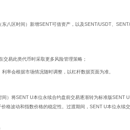
0（东八区时间）新增SENT可借资产，以及SENT/USDT、SENT/
在交易此类代币时采取更多风险管理策略；
率、利率会根据市场情况随时调整，以杠杆数据页面为准。
八区时间）将SENT U本位永续合约盘前交易逐渐转为标准版SENT 
价格波动和指数价格的稳定性。过渡期间，SENT U本位永续
：