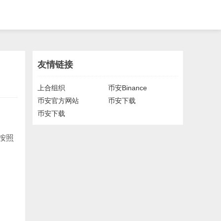
友情链接
上合组织
币安Binance
币安官方网站
币安下载
币安下载
按照