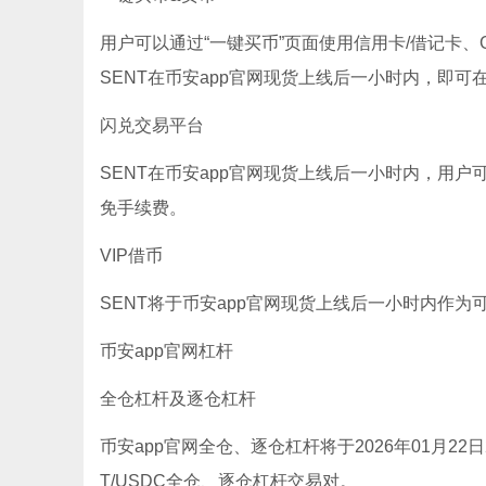
用户可以通过“一键买币”页面使用信用卡/借记卡、Goog
SENT在币安app官网现货上线后一小时内，即可
闪兑交易平台
SENT在币安app官网现货上线后一小时内，用户
免手续费。
VIP借币
SENT将于币安app官网现货上线后一小时内作为
币安app官网杠杆
全仓杠杆及逐仓杠杆
币安app官网全仓、逐仓杠杆将于2026年01月22日
T/USDC全仓、逐仓杠杆交易对。