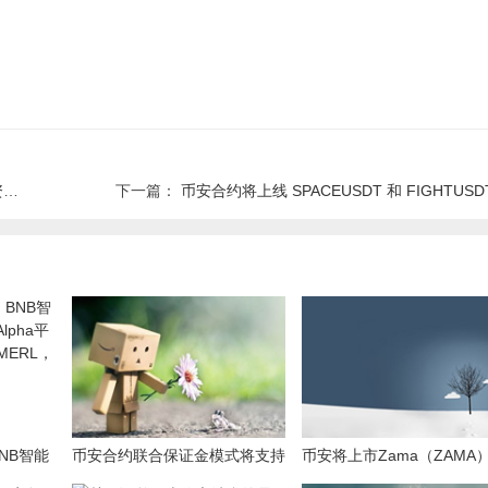
新
下一篇：
币安合约将上线 SPACEUSDT 和 FIGHTUSDT U本位永
BNB智能
币安合约联合保证金模式将支持
币安将上市Zama（ZAMA