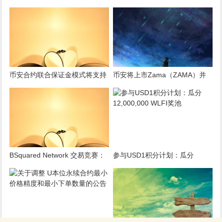
Opinion（OPN）币安钱包
链交易竞赛：在币安Alpha平台
Booster活动
交易FIGHT、BSU和MERL，分
享60万美元等值奖励
币安合约联合保证金模式将支持
币安将上市Zama（ZAMA）并
United Stables (U)
为其添加种子标签
BSquared Network 交易竞赛：
参与USD1积分计划：瓜分
交易 BSquared Network (B2) ，
12,000,000 WLFI奖池
分享20万美元等值奖励