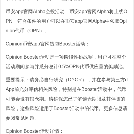
币安app官网Alpha空投活动：币安app官网Alpha将上线O
PN，符合条件的用户可以在币安app官网Alpha中领取Opi
nion代币（OPN）。
Opinion币安app官网钱包Booster活动：
Opinion Booster活动是一项阶段性挑战赛，用户可在整个
活动期间参与并瓜分总计0.5%OPN代币供应量的奖励池。
重要提示：请务必自行研究（DYOR），并在参与第三方d
App前充分评估相关风险，特别是在Booster活动中，代币
可能会设有锁仓期。请确保您已了解锁仓期限及其伴随的
风险，这些风险适用于Booster活动中的代币。更多信息请
参阅常见问题。
Opinion Booster活动详情：