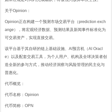
关于Opinion：
Opinion正在构建一个预测市场交易平台（prediction exch
ange），将宏观经济数据、预测结果及新闻事件标准化为
可交易资产，实现直接交易。
该平台基于其自研的链上基础设施、AI预言机（AI Oracl
e）以及配套交易工具，为个人用户、机构及全球决策者创
造全新的参与方式，推动经济洞察与风险管理的民主化与
普惠化。
代币概览：
代币名称：Opinion
代币简称：OPN